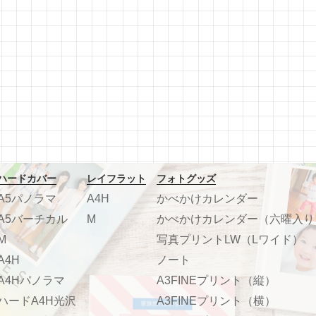
ハードカバー
レイフラット
フォトグッズ
A5パノラマ
A4H
かべかけカレンダー
A5バーチカル
M
かべかけカレンダー（六曜入り
M
写真プリントLW（Lワイド）
A4H
ノート
A4Hパノラマ
A3FINEプリント（縦）
ハードA4H光沢
A3FINEプリント（横）