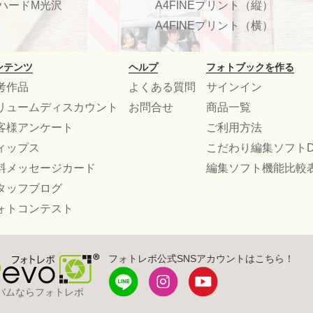
ハードM光沢
A4FINEプリント（縦）
A4FINEプリント（横）
ンテンツ
ヘルプ
フォトブックを作る
考作品
よくある質問
サインイン
リュームディスカウント
お問合せ
商品一覧
客様アンケート
ご利用方法
ィップス
こだわり編集ソフトD
料メッセージカード
編集ソフト機能比較
タッフブログ
ォトコンテスト
フォトレボ公式SNSアカウントはこちら！
バムならフォトレボ