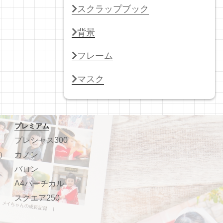
スクラップブック
背景
フレーム
マスク
プレミアム
プレシャス300
）
カノン
バロン
A4バーチカル
スクエア250