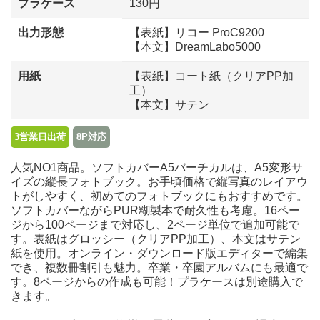
プラケース
130円
出力形態
【表紙】リコー ProC9200
【本文】DreamLabo5000
用紙
【表紙】コート紙（クリアPP加
工）
【本文】サテン
3営業日出荷
8P対応
人気NO1商品。ソフトカバーA5バーチカルは、A5変形サ
イズの縦長フォトブック。お手頃価格で縦写真のレイアウ
トがしやすく、初めてのフォトブックにもおすすめです。
ソフトカバーながらPUR糊製本で耐久性も考慮。16ペー
ジから100ページまで対応し、2ページ単位で追加可能で
す。表紙はグロッシー（クリアPP加工）、本文はサテン
紙を使用。オンライン・ダウンロード版エディターで編集
でき、複数冊割引も魅力。卒業・卒園アルバムにも最適で
す。8ページからの作成も可能！プラケースは別途購入で
きます。