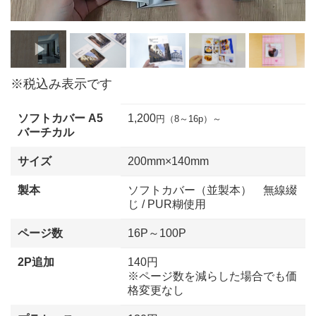
※税込み表示です
ソフトカバー A5
1,200
円（8～16p）～
バーチカル
サイズ
200mm×140mm
製本
ソフトカバー（並製本） 無線綴
じ / PUR糊使用
ページ数
16P～100P
2P追加
140円
※ページ数を減らした場合でも価
格変更なし