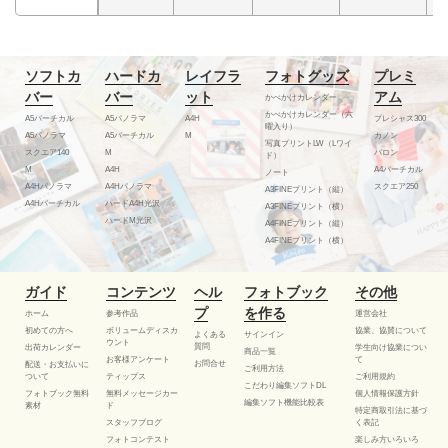
ソフトカ
ハードカ
レイフラ
フォトグッズ
プレミ
バー
バー
ット
アム
かべかけカレンダー
かべかけカレンダー（六
A5バーチカル
A5パノラマ
A4H
プレシャス300
曜入り）
A5パノラマ
A5バーチカル
M
カノン
写真プリントLW（Lワイ
スクエア140
M
バロン
ド）
M
A4H
A4バーチカル
ノート
A4Hパノラマ
A4Hパノラマ
スクエア250
A3FINEプリント（縦）
A4Hバーチカル
ハードA4H光沢
A3FINEプリント（横）
ハードM光沢
A4FINEプリント（縦）
A4FINEプリント（横）
ガイド
コンテンツ
ヘル
フォトブック
その他
プ
を作る
ホーム
参考作品
運営会社
初めての方へ
ボリュームディスカ
協業、協賛について
よくある
サインイン
ウント
質問
出荷カレンダー
学生向け協業につい
商品一覧
お客様アンケート
て
お問合せ
配送・お支払いに
ご利用方法
ついて
ティップス
ご利用規約
こだわり編集ソフトDL
フォトブック無料
無料メッセージカー
個人情報保護方針
編集ソフト機能比較表
素材
ド
特定商取引法に基づ
スタッフブログ
く表記
フォトコンテスト
楽しみ方いろいろ