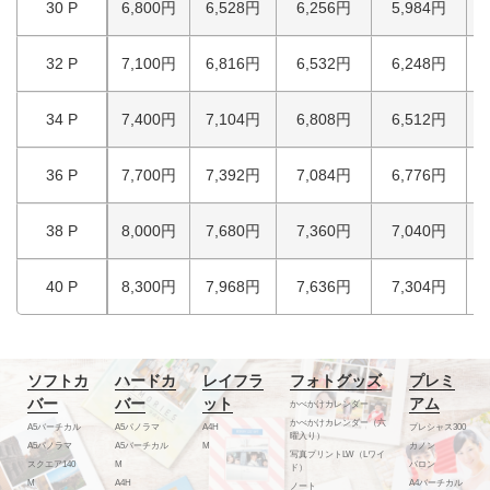
30 P
6,800円
6,528円
6,256円
5,984円
32 P
7,100円
6,816円
6,532円
6,248円
34 P
7,400円
7,104円
6,808円
6,512円
36 P
7,700円
7,392円
7,084円
6,776円
38 P
8,000円
7,680円
7,360円
7,040円
40 P
8,300円
7,968円
7,636円
7,304円
ソフトカ
ハードカ
レイフラ
フォトグッズ
プレミ
バー
バー
ット
アム
かべかけカレンダー
かべかけカレンダー（六
A5バーチカル
A5パノラマ
A4H
プレシャス300
曜入り）
A5パノラマ
A5バーチカル
M
カノン
写真プリントLW（Lワイ
スクエア140
M
バロン
ド）
M
A4H
A4バーチカル
ノート