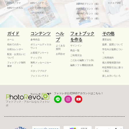
A4Hパノラマ
A4Hパノラマ
スクエア250
A3FINEプリント（縦）
A4Hバーチカル
ハードA4H光沢
A3FINEプリント（横）
ハードM光沢
A4FINEプリント（縦）
A4FINEプリント（横）
ガイド
コンテンツ
ヘル
フォトブック
その他
プ
を作る
ホーム
参考作品
運営会社
初めての方へ
ボリュームディスカ
協業、協賛について
よくある
サインイン
ウント
質問
出荷カレンダー
学生向け協業につい
商品一覧
お客様アンケート
て
お問合せ
配送・お支払いに
ご利用方法
ついて
ティップス
ご利用規約
こだわり編集ソフトDL
フォトブック無料
無料メッセージカー
個人情報保護方針
編集ソフト機能比較表
素材
ド
特定商取引法に基づ
スタッフブログ
く表記
フォトコンテスト
楽しみ方いろいろ
フォトレボ公式SNSアカウントはこちら！
フォトブック・アルバムならフォトレ
ボ