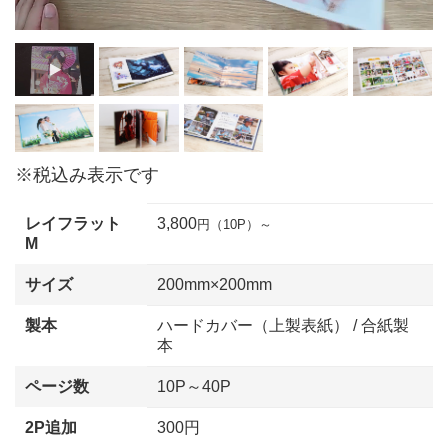
※税込み表示です
レイフラット
3,800
円（10P）～
M
サイズ
200mm×200mm
製本
ハードカバー（上製表紙） / 合紙製
本
ページ数
10P～40P
2P追加
300円