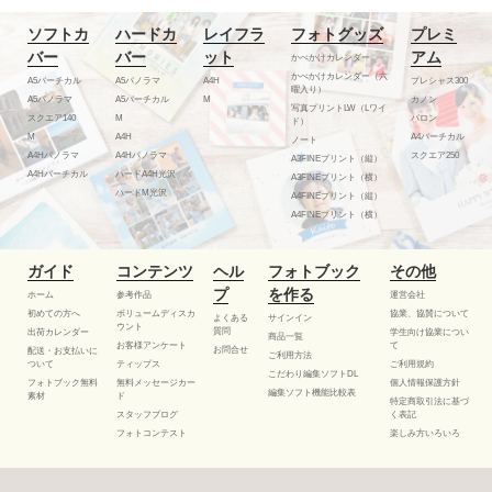
ソフトカ
ハードカ
レイフラ
フォトグッズ
プレミ
バー
バー
ット
アム
かべかけカレンダー
かべかけカレンダー（六
A5バーチカル
A5パノラマ
A4H
プレシャス300
曜入り）
A5パノラマ
A5バーチカル
M
カノン
写真プリントLW（Lワイ
スクエア140
M
バロン
ド）
M
A4H
A4バーチカル
ノート
A4Hパノラマ
A4Hパノラマ
スクエア250
A3FINEプリント（縦）
A4Hバーチカル
ハードA4H光沢
A3FINEプリント（横）
ハードM光沢
A4FINEプリント（縦）
A4FINEプリント（横）
ガイド
コンテンツ
ヘル
フォトブック
その他
プ
を作る
ホーム
参考作品
運営会社
初めての方へ
ボリュームディスカ
協業、協賛について
よくある
サインイン
ウント
質問
出荷カレンダー
学生向け協業につい
商品一覧
お客様アンケート
て
お問合せ
配送・お支払いに
ご利用方法
ついて
ティップス
ご利用規約
こだわり編集ソフトDL
フォトブック無料
無料メッセージカー
個人情報保護方針
編集ソフト機能比較表
素材
ド
特定商取引法に基づ
スタッフブログ
く表記
フォトコンテスト
楽しみ方いろいろ