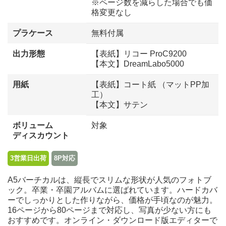
※ページ数を減らした場合でも価
格変更なし
プラケース
無料付属
出力形態
【表紙】リコー ProC9200
【本文】DreamLabo5000
用紙
【表紙】コート紙 （マットPP加
工）
【本文】サテン
ボリューム
対象
ディスカウント
3営業日出荷
8P対応
A5バーチカルは、縦長でスリムな形状が人気のフォトブ
ック。卒業・卒園アルバムに選ばれています。ハードカバ
ーでしっかりとした作りながら、価格が手頃なのが魅力。
16ページから80ページまで対応し、写真が少ない方にも
おすすめです。オンライン・ダウンロード版エディターで