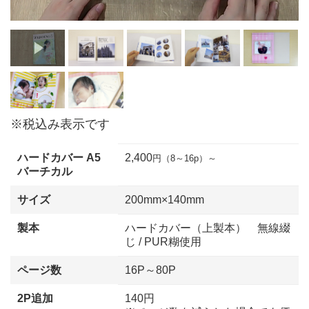
※税込み表示です
ハードカバー A5
2,400
円（8～16p）～
バーチカル
サイズ
200mm×140mm
製本
ハードカバー（上製本） 無線綴
じ / PUR糊使用
ページ数
16P～80P
2P追加
140円