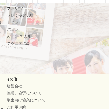
プレミアム
プレシャス300
）
カノン
バロン
A4バーチカル
スクエア250
その他
運営会社
協業、協賛について
学生向け協業について
L
ご利用規約