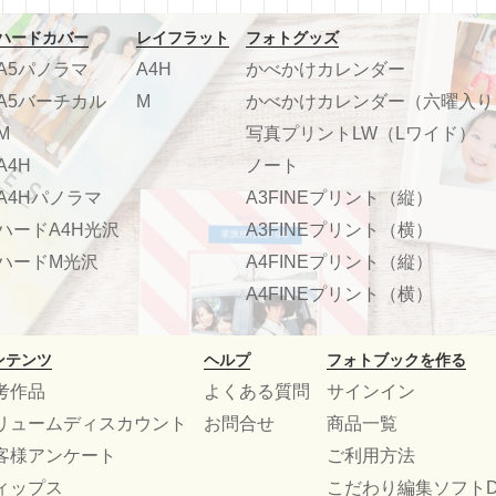
ハードカバー
レイフラット
フォトグッズ
A5パノラマ
A4H
かべかけカレンダー
A5バーチカル
M
かべかけカレンダー（六曜入り
M
写真プリントLW（Lワイド）
A4H
ノート
A4Hパノラマ
A3FINEプリント（縦）
ハードA4H光沢
A3FINEプリント（横）
ハードM光沢
A4FINEプリント（縦）
A4FINEプリント（横）
ンテンツ
ヘルプ
フォトブックを作る
考作品
よくある質問
サインイン
リュームディスカウント
お問合せ
商品一覧
客様アンケート
ご利用方法
ィップス
こだわり編集ソフトD