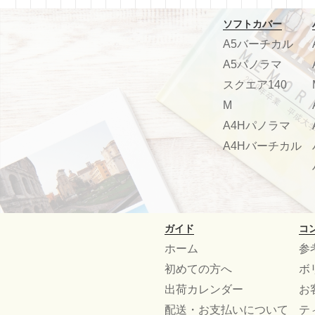
ソフトカバー
A5バーチカル
A5パノラマ
スクエア140
M
A4Hパノラマ
A4Hバーチカル
ガイド
コ
ホーム
参
初めての方へ
ボ
出荷カレンダー
お
配送・お支払いについて
テ