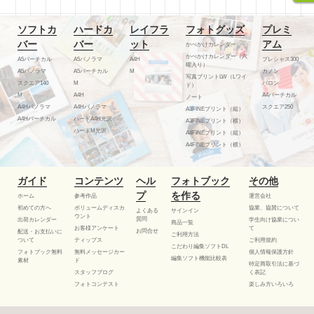
ソフトカ
ハードカ
レイフラ
フォトグッズ
プレミ
バー
バー
ット
アム
かべかけカレンダー
かべかけカレンダー（六
A5バーチカル
A5パノラマ
A4H
プレシャス300
曜入り）
A5パノラマ
A5バーチカル
M
カノン
写真プリントLW（Lワイ
スクエア140
M
バロン
ド）
M
A4H
A4バーチカル
ノート
A4Hパノラマ
A4Hパノラマ
スクエア250
A3FINEプリント（縦）
A4Hバーチカル
ハードA4H光沢
A3FINEプリント（横）
ハードM光沢
A4FINEプリント（縦）
A4FINEプリント（横）
ガイド
コンテンツ
ヘル
フォトブック
その他
プ
を作る
ホーム
参考作品
運営会社
初めての方へ
ボリュームディスカ
協業、協賛について
よくある
サインイン
ウント
質問
出荷カレンダー
学生向け協業につい
商品一覧
お客様アンケート
て
お問合せ
配送・お支払いに
ご利用方法
ついて
ティップス
ご利用規約
こだわり編集ソフトDL
フォトブック無料
無料メッセージカー
個人情報保護方針
編集ソフト機能比較表
素材
ド
特定商取引法に基づ
スタッフブログ
く表記
フォトコンテスト
楽しみ方いろいろ