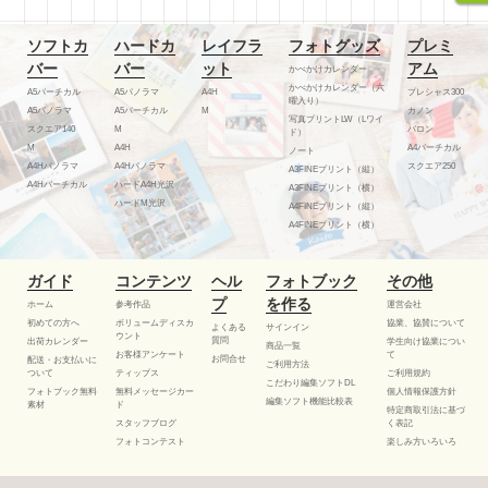
ソフトカ
ハードカ
レイフラ
フォトグッズ
プレミ
バー
バー
ット
アム
かべかけカレンダー
かべかけカレンダー（六
A5バーチカル
A5パノラマ
A4H
プレシャス300
曜入り）
A5パノラマ
A5バーチカル
M
カノン
写真プリントLW（Lワイ
スクエア140
M
バロン
ド）
M
A4H
A4バーチカル
ノート
A4Hパノラマ
A4Hパノラマ
スクエア250
A3FINEプリント（縦）
A4Hバーチカル
ハードA4H光沢
A3FINEプリント（横）
ハードM光沢
A4FINEプリント（縦）
A4FINEプリント（横）
ガイド
コンテンツ
ヘル
フォトブック
その他
プ
を作る
ホーム
参考作品
運営会社
初めての方へ
ボリュームディスカ
協業、協賛について
よくある
サインイン
ウント
質問
出荷カレンダー
学生向け協業につい
商品一覧
お客様アンケート
て
お問合せ
配送・お支払いに
ご利用方法
ついて
ティップス
ご利用規約
こだわり編集ソフトDL
フォトブック無料
無料メッセージカー
個人情報保護方針
編集ソフト機能比較表
素材
ド
特定商取引法に基づ
スタッフブログ
く表記
フォトコンテスト
楽しみ方いろいろ