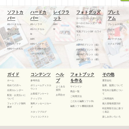
ソフトカ
ハードカ
レイフラ
フォトグッズ
プレミ
バー
バー
ット
アム
かべかけカレンダー
かべかけカレンダー（六
A5バーチカル
A5パノラマ
A4H
プレシャス300
曜入り）
A5パノラマ
A5バーチカル
M
カノン
写真プリントLW（Lワイ
スクエア140
M
バロン
ド）
M
A4H
A4バーチカル
ノート
A4Hパノラマ
A4Hパノラマ
スクエア250
A3FINEプリント（縦）
A4Hバーチカル
ハードA4H光沢
A3FINEプリント（横）
ハードM光沢
A4FINEプリント（縦）
A4FINEプリント（横）
ガイド
コンテンツ
ヘル
フォトブック
その他
プ
を作る
ホーム
参考作品
運営会社
初めての方へ
ボリュームディスカ
協業、協賛について
よくある
サインイン
ウント
質問
出荷カレンダー
学生向け協業につい
商品一覧
お客様アンケート
て
お問合せ
配送・お支払いに
ご利用方法
ついて
ティップス
ご利用規約
こだわり編集ソフトDL
フォトブック無料
無料メッセージカー
個人情報保護方針
編集ソフト機能比較表
素材
ド
特定商取引法に基づ
スタッフブログ
く表記
フォトコンテスト
楽しみ方いろいろ