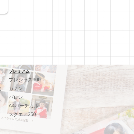
プレミアム
プレシャス300
）
カノン
バロン
A4バーチカル
スクエア250