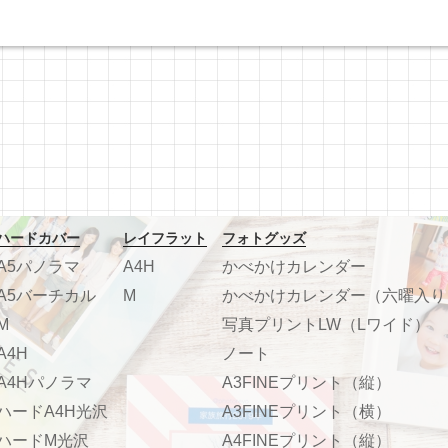
ハードカバー
レイフラット
フォトグッズ
A5パノラマ
A4H
かべかけカレンダー
A5バーチカル
M
かべかけカレンダー（六曜入り
M
写真プリントLW（Lワイド）
A4H
ノート
A4Hパノラマ
A3FINEプリント（縦）
ハードA4H光沢
A3FINEプリント（横）
ハードM光沢
A4FINEプリント（縦）