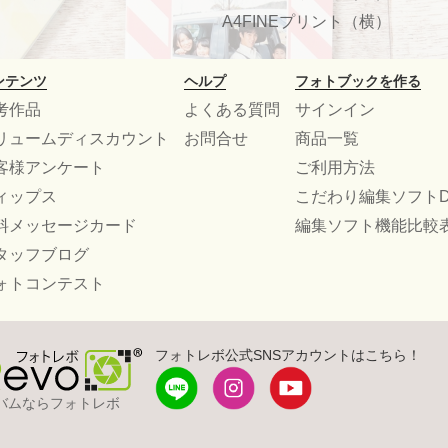
A4FINEプリント（横）
ンテンツ
ヘルプ
フォトブックを作る
考作品
よくある質問
サインイン
リュームディスカウント
お問合せ
商品一覧
客様アンケート
ご利用方法
ィップス
こだわり編集ソフトD
料メッセージカード
編集ソフト機能比較
タッフブログ
ォトコンテスト
フォトレボ公式SNSアカウントはこちら！
バムならフォトレボ