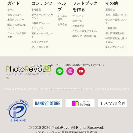
ガイド
コンテンツ
ヘル
フォトブック
その他
プ
を作る
ホーム
参考作品
運営会社
初めての方へ
ボリュームディスカ
協業、協賛について
よくある
サインイン
ウント
質問
出荷カレンダー
学生向け協業につい
商品一覧
お客様アンケート
て
お問合せ
配送・お支払いに
ご利用方法
ついて
ティップス
ご利用規約
こだわり編集ソフトDL
フォトブック無料
無料メッセージカー
個人情報保護方針
編集ソフト機能比較表
素材
ド
特定商取引法に基づ
スタッフブログ
く表記
フォトコンテスト
楽しみ方いろいろ
フォトレボ公式SNSアカウントはこちら！
フォトブック・アルバムならフォトレ
ボ
© 2010-2026 PhotoRevo. All Rights Reserved.