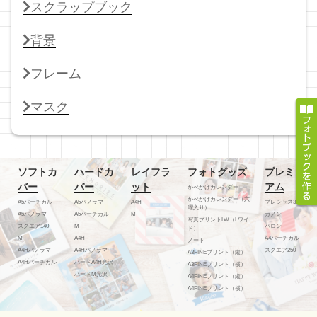
スクラップブック
背景
フレーム
マスク
ソフトカ
ハードカ
レイフラ
フォトグッズ
プレミ
バー
バー
ット
アム
かべかけカレンダー
かべかけカレンダー（六
A5バーチカル
A5パノラマ
A4H
プレシャス300
曜入り）
A5パノラマ
A5バーチカル
M
カノン
写真プリントLW（Lワイ
スクエア140
M
バロン
ド）
M
A4H
A4バーチカル
ノート
A4Hパノラマ
A4Hパノラマ
スクエア250
A3FINEプリント（縦）
A4Hバーチカル
ハードA4H光沢
A3FINEプリント（横）
ハードM光沢
A4FINEプリント（縦）
A4FINEプリント（横）