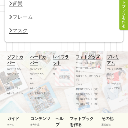
背景
フレーム
マスク
ソフトカ
ハードカ
レイフラ
フォトグッズ
プレミ
バー
バー
ット
アム
かべかけカレンダー
かべかけカレンダー（六
A5バーチカル
A5パノラマ
A4H
プレシャス300
曜入り）
A5パノラマ
A5バーチカル
M
カノン
写真プリントLW（Lワイ
スクエア140
M
バロン
ド）
M
A4H
A4バーチカル
ノート
A4Hパノラマ
A4Hパノラマ
スクエア250
A3FINEプリント（縦）
A4Hバーチカル
ハードA4H光沢
A3FINEプリント（横）
ハードM光沢
A4FINEプリント（縦）
A4FINEプリント（横）
ガイド
コンテンツ
ヘル
フォトブック
その他
プ
を作る
ホーム
参考作品
運営会社