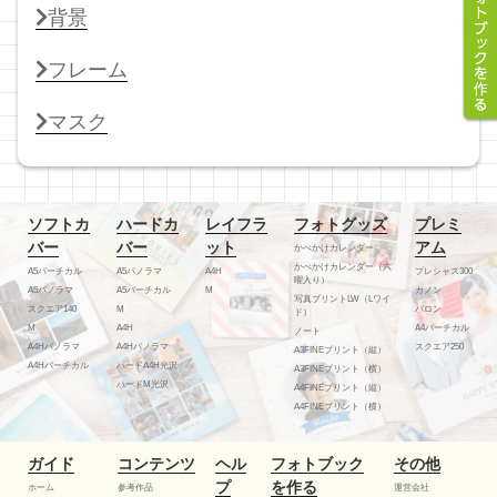
背景
フレーム
マスク
ソフトカ
ハードカ
レイフラ
フォトグッズ
プレミ
バー
バー
ット
アム
かべかけカレンダー
かべかけカレンダー（六
A5バーチカル
A5パノラマ
A4H
プレシャス300
曜入り）
A5パノラマ
A5バーチカル
M
カノン
写真プリントLW（Lワイ
スクエア140
M
バロン
ド）
M
A4H
A4バーチカル
ノート
A4Hパノラマ
A4Hパノラマ
スクエア250
A3FINEプリント（縦）
A4Hバーチカル
ハードA4H光沢
A3FINEプリント（横）
ハードM光沢
A4FINEプリント（縦）
A4FINEプリント（横）
ガイド
コンテンツ
ヘル
フォトブック
その他
プ
を作る
ホーム
参考作品
運営会社