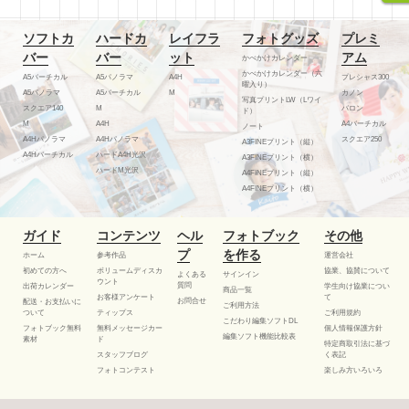
ソフトカ
ハードカ
レイフラ
フォトグッズ
プレミ
バー
バー
ット
アム
かべかけカレンダー
かべかけカレンダー（六
A5バーチカル
A5パノラマ
A4H
プレシャス300
曜入り）
A5パノラマ
A5バーチカル
M
カノン
写真プリントLW（Lワイ
スクエア140
M
バロン
ド）
M
A4H
A4バーチカル
ノート
A4Hパノラマ
A4Hパノラマ
スクエア250
A3FINEプリント（縦）
A4Hバーチカル
ハードA4H光沢
A3FINEプリント（横）
ハードM光沢
A4FINEプリント（縦）
A4FINEプリント（横）
ガイド
コンテンツ
ヘル
フォトブック
その他
プ
を作る
ホーム
参考作品
運営会社
初めての方へ
ボリュームディスカ
協業、協賛について
よくある
サインイン
ウント
質問
出荷カレンダー
学生向け協業につい
商品一覧
お客様アンケート
て
お問合せ
配送・お支払いに
ご利用方法
ついて
ティップス
ご利用規約
こだわり編集ソフトDL
フォトブック無料
無料メッセージカー
個人情報保護方針
編集ソフト機能比較表
素材
ド
特定商取引法に基づ
スタッフブログ
く表記
フォトコンテスト
楽しみ方いろいろ