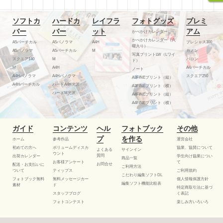
ソフトカ
ハードカ
レイフラ
フォトグッズ
プレミ
バー
バー
ット
アム
かべかけカレンダー
かべかけカレンダー（六
A5バーチカル
A5パノラマ
A4H
プレシャス300
曜入り）
A5パノラマ
A5バーチカル
M
カノン
写真プリントLW（Lワイ
スクエア140
M
バロン
ド）
M
A4H
A4バーチカル
ノート
A4Hパノラマ
A4Hパノラマ
スクエア250
A3FINEプリント（縦）
A4Hバーチカル
ハードA4H光沢
A3FINEプリント（横）
ハードM光沢
A4FINEプリント（縦）
A4FINEプリント（横）
ガイド
コンテンツ
ヘル
フォトブック
その他
プ
を作る
ホーム
参考作品
運営会社
初めての方へ
ボリュームディスカ
協業、協賛について
よくある
サインイン
ウント
質問
出荷カレンダー
学生向け協業につい
商品一覧
お客様アンケート
て
お問合せ
配送・お支払いに
ご利用方法
ついて
ティップス
ご利用規約
こだわり編集ソフトDL
フォトブック無料
無料メッセージカー
個人情報保護方針
編集ソフト機能比較表
素材
ド
特定商取引法に基づ
スタッフブログ
く表記
フォトコンテスト
楽しみ方いろいろ