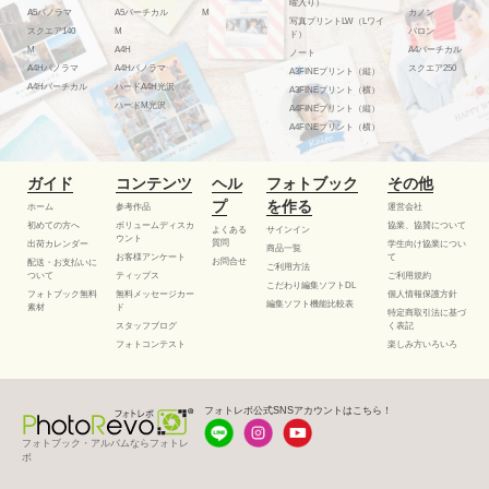
曜入り）
A5パノラマ
A5バーチカル
M
カノン
写真プリントLW（Lワイ
スクエア140
M
バロン
ド）
M
A4H
A4バーチカル
ノート
A4Hパノラマ
A4Hパノラマ
スクエア250
A3FINEプリント（縦）
A4Hバーチカル
ハードA4H光沢
A3FINEプリント（横）
ハードM光沢
A4FINEプリント（縦）
A4FINEプリント（横）
ガイド
コンテンツ
ヘル
フォトブック
その他
プ
を作る
ホーム
参考作品
運営会社
初めての方へ
ボリュームディスカ
協業、協賛について
よくある
サインイン
ウント
質問
出荷カレンダー
学生向け協業につい
商品一覧
お客様アンケート
て
お問合せ
配送・お支払いに
ご利用方法
ついて
ティップス
ご利用規約
こだわり編集ソフトDL
フォトブック無料
無料メッセージカー
個人情報保護方針
編集ソフト機能比較表
素材
ド
特定商取引法に基づ
スタッフブログ
く表記
フォトコンテスト
楽しみ方いろいろ
フォトレボ公式SNSアカウントはこちら！
フォトブック・アルバムならフォトレ
ボ