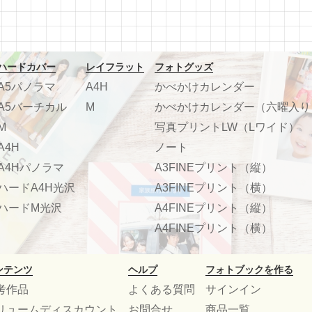
ハードカバー
レイフラット
フォトグッズ
A5パノラマ
A4H
かべかけカレンダー
A5バーチカル
M
かべかけカレンダー（六曜入り
M
写真プリントLW（Lワイド）
A4H
ノート
A4Hパノラマ
A3FINEプリント（縦）
ハードA4H光沢
A3FINEプリント（横）
ハードM光沢
A4FINEプリント（縦）
A4FINEプリント（横）
ンテンツ
ヘルプ
フォトブックを作る
考作品
よくある質問
サインイン
リュームディスカウント
お問合せ
商品一覧