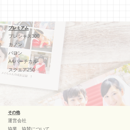
プレミアム
プレシャス300
）
カノン
バロン
A4バーチカル
スクエア250
その他
運営会社
協業、協賛について