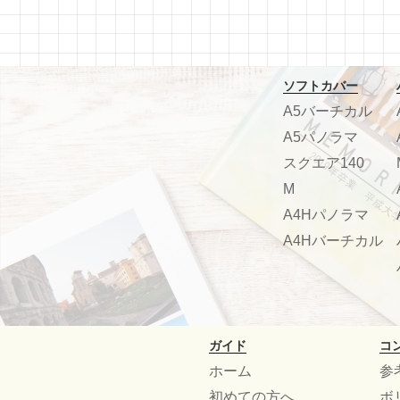
ソフトカバー
A5バーチカル
A5パノラマ
スクエア140
M
A4Hパノラマ
A4Hバーチカル
ガイド
コ
ホーム
参
初めての方へ
ボ