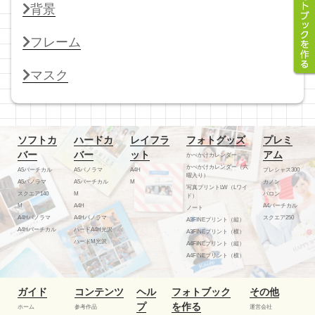
背景
フレーム
マスク
ソフトカ
ハードカ
レイフラ
フォトグッズ
プレミ
バー
バー
ット
アム
かべかけカレンダー
かべかけカレンダー（六
A5バーチカル
A5パノラマ
A4H
プレシャス300
曜入り）
A5パノラマ
A5バーチカル
M
カノン
写真プリントLW（Lワイ
スクエア140
M
バロン
ド）
M
A4H
A4バーチカル
ノート
A4Hパノラマ
A4Hパノラマ
スクエア250
A3FINEプリント（縦）
A4Hバーチカル
ハードA4H光沢
A3FINEプリント（横）
ハードM光沢
A4FINEプリント（縦）
A4FINEプリント（横）
ガイド
コンテンツ
ヘル
フォトブック
その他
プ
を作る
ホーム
参考作品
運営会社