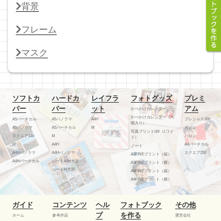
背景
フレーム
マスク
ソフトカ
ハードカ
レイフラ
フォトグッズ
プレミ
バー
バー
ット
アム
かべかけカレンダー
かべかけカレンダー（六
A5バーチカル
A5パノラマ
A4H
プレシャス300
曜入り）
A5パノラマ
A5バーチカル
M
カノン
写真プリントLW（Lワイ
スクエア140
M
バロン
ド）
M
A4H
A4バーチカル
ノート
A4Hパノラマ
A4Hパノラマ
スクエア250
A3FINEプリント（縦）
A4Hバーチカル
ハードA4H光沢
A3FINEプリント（横）
ハードM光沢
A4FINEプリント（縦）
A4FINEプリント（横）
ガイド
コンテンツ
ヘル
フォトブック
その他
プ
を作る
ホーム
参考作品
運営会社