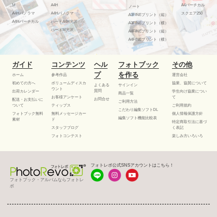
M
A4H
A4バーチカル
ノート
A4Hパノラマ
A4Hパノラマ
スクエア250
A3FINEプリント（縦）
A4Hバーチカル
ハードA4H光沢
A3FINEプリント（横）
ハードM光沢
A4FINEプリント（縦）
A4FINEプリント（横）
ガイド
コンテンツ
ヘル
フォトブック
その他
プ
を作る
ホーム
参考作品
運営会社
初めての方へ
ボリュームディスカ
協業、協賛について
よくある
サインイン
ウント
質問
出荷カレンダー
学生向け協業につい
商品一覧
お客様アンケート
て
お問合せ
配送・お支払いに
ご利用方法
ついて
ティップス
ご利用規約
こだわり編集ソフトDL
フォトブック無料
無料メッセージカー
個人情報保護方針
編集ソフト機能比較表
素材
ド
特定商取引法に基づ
スタッフブログ
く表記
フォトコンテスト
楽しみ方いろいろ
フォトレボ公式SNSアカウントはこちら！
フォトブック・アルバムならフォトレ
ボ