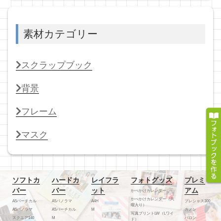
素材カテゴリー
スクラップブック
背景
フレーム
マスク
ソフトカ
ハードカ
レイフラ
フォトグッズ
プレミ
バー
バー
ット
アム
かべかけカレンダー
かべかけカレンダー（六
A5バーチカル
A5パノラマ
A4H
プレシャス300
曜入り）
A5パノラマ
A5バーチカル
M
カノン
写真プリントLW（Lワイ
スクエア140
M
バロン
ド）