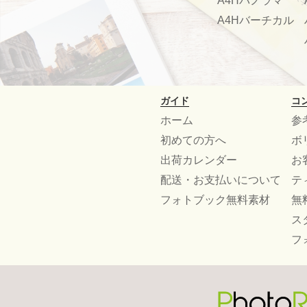
A4Hパノラマ
A4Hバーチカル
ガイド
コ
ホーム
参
初めての方へ
ボ
出荷カレンダー
お
配送・お支払いについて
テ
フォトブック無料素材
無
ス
フ