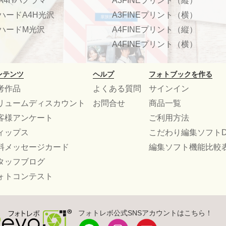
A4Hパノラマ
A3FINEプリント（縦）
ハードA4H光沢
A3FINEプリント（横）
ハードM光沢
A4FINEプリント（縦）
A4FINEプリント（横）
ンテンツ
ヘルプ
フォトブックを作る
考作品
よくある質問
サインイン
リュームディスカウント
お問合せ
商品一覧
客様アンケート
ご利用方法
ィップス
こだわり編集ソフトD
料メッセージカード
編集ソフト機能比較
タッフブログ
ォトコンテスト
フォトレボ公式SNSアカウントはこちら！