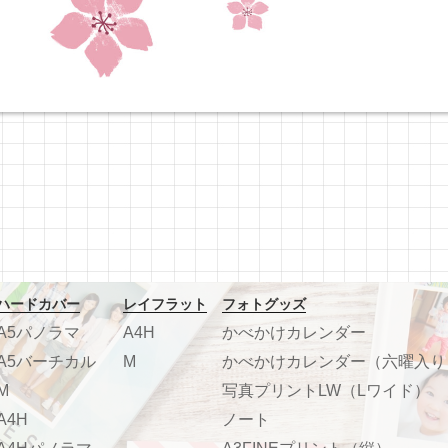
ハードカバー
レイフラット
フォトグッズ
A5パノラマ
A4H
かべかけカレンダー
A5バーチカル
M
かべかけカレンダー（六曜入り
M
写真プリントLW（Lワイド）
A4H
ノート