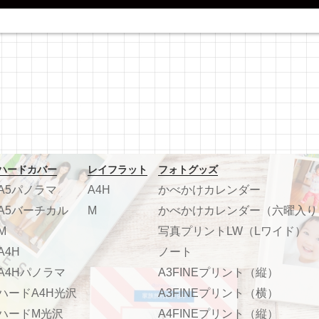
ハードカバー
レイフラット
フォトグッズ
A5パノラマ
A4H
かべかけカレンダー
A5バーチカル
M
かべかけカレンダー（六曜入り
M
写真プリントLW（Lワイド）
A4H
ノート
A4Hパノラマ
A3FINEプリント（縦）
ハードA4H光沢
A3FINEプリント（横）
ハードM光沢
A4FINEプリント（縦）