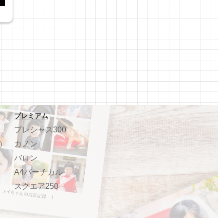
プレミアム
プレシャス300
）
カノン
バロン
A4バーチカル
スクエア250