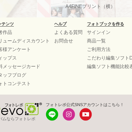
A4FINEプリント（横）
ンテンツ
ヘルプ
フォトブックを作る
考作品
よくある質問
サインイン
リュームディスカウント
お問合せ
商品一覧
客様アンケート
ご利用方法
ィップス
こだわり編集ソフトD
料メッセージカード
編集ソフト機能比較
タッフブログ
ォトコンテスト
フォトレボ公式SNSアカウントはこちら！
バムならフォトレボ