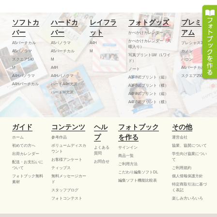
ソフトカ
ハードカ
レイフラ
フォトグッズ
プレミ
バー
バー
ット
アム
かべかけカレンダー
かべかけカレンダー（六
A5バーチカル
A5パノラマ
A4H
プレシャス300
曜入り）
A5パノラマ
A5バーチカル
M
カノン
写真プリントLW（Lワイ
スクエア140
M
バロン
ド）
M
A4H
A4バーチカル
ノート
A4Hパノラマ
A4Hパノラマ
スクエア250
A3FINEプリント（縦）
A4Hバーチカル
ハードA4H光沢
A3FINEプリント（横）
ハードM光沢
A4FINEプリント（縦）
A4FINEプリント（横）
ガイド
コンテンツ
ヘル
フォトブック
その他
プ
を作る
ホーム
参考作品
運営会社
初めての方へ
ボリュームディスカ
協業、協賛について
よくある
サインイン
ウント
質問
出荷カレンダー
学生向け協業につい
商品一覧
お客様アンケート
て
お問合せ
配送・お支払いに
ご利用方法
ついて
ティップス
ご利用規約
こだわり編集ソフトDL
フォトブック無料
無料メッセージカー
個人情報保護方針
編集ソフト機能比較表
素材
ド
特定商取引法に基づ
スタッフブログ
く表記
フォトコンテスト
楽しみ方いろいろ