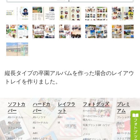
縦長タイプの卒園アルバムを作った場合のレイアウ
トレイを作りました。
ソフトカ
ハードカ
レイフラ
フォトグッズ
プレミ
バー
バー
ット
アム
かべかけカレンダー
かべかけカレンダー（六
A5バーチカル
A5パノラマ
A4H
プレシャス300
曜入り）
A5パノラマ
A5バーチカル
M
カノン
写真プリントLW（Lワイ
スクエア140
M
バロン
ド）
M
A4H
A4バーチカル
ノート
A4Hパノラマ
A4Hパノラマ
スクエア250
A3FINEプリント（縦）