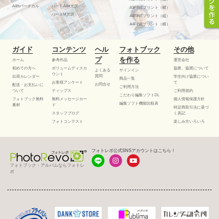
A4Hバーチカル
ハードA4H光沢
A3FINEプリント（横）
ハードM光沢
A4FINEプリント（縦）
A4FINEプリント（横）
ガイド
コンテンツ
ヘル
フォトブック
その他
プ
を作る
ホーム
参考作品
運営会社
初めての方へ
ボリュームディスカ
協業、協賛について
よくある
サインイン
ウント
質問
出荷カレンダー
学生向け協業につい
商品一覧
お客様アンケート
て
お問合せ
配送・お支払いに
ご利用方法
ついて
ティップス
ご利用規約
こだわり編集ソフトDL
フォトブック無料
無料メッセージカー
個人情報保護方針
編集ソフト機能比較表
素材
ド
特定商取引法に基づ
スタッフブログ
く表記
フォトコンテスト
楽しみ方いろいろ
フォトレボ公式SNSアカウントはこちら！
フォトブック・アルバムならフォトレ
ボ