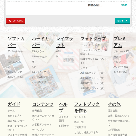
ソフトカ
ハードカ
レイフラ
フォトグッズ
プレミ
バー
バー
ット
アム
かべかけカレンダー
かべかけカレンダー（六
A5バーチカル
A5パノラマ
A4H
プレシャス300
曜入り）
A5パノラマ
A5バーチカル
M
カノン
写真プリントLW（Lワイ
スクエア140
M
バロン
ド）
M
A4H
A4バーチカル
ノート
A4Hパノラマ
A4Hパノラマ
スクエア250
A3FINEプリント（縦）
A4Hバーチカル
ハードA4H光沢
A3FINEプリント（横）
ハードM光沢
A4FINEプリント（縦）
A4FINEプリント（横）
ガイド
コンテンツ
ヘル
フォトブック
その他
プ
を作る
ホーム
参考作品
運営会社
初めての方へ
ボリュームディスカ
協業、協賛について
よくある
サインイン
ウント
質問
出荷カレンダー
学生向け協業につい
商品一覧
お客様アンケート
て
お問合せ
配送・お支払いに
ご利用方法
ついて
ティップス
ご利用規約
こだわり編集ソフトDL
フォトブック無料
無料メッセージカー
個人情報保護方針