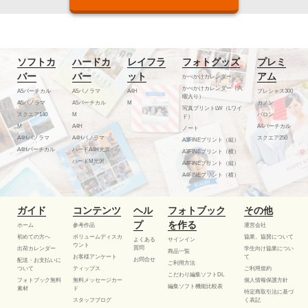
者の責任と費用により当該紛争を解決するものとします。
■選考・受賞発表
ソフトカ
ハードカ
レイフラ
フォトグッズ
プレミ
・審査基準は、専門的な評価ではなくフォトレボスタッフが応募条
バー
バー
ット
アム
かべかけカレンダー
件及び当コンテストのために設ける審査基準に基づいた選考の上、
かべかけカレンダー（六
A5バーチカル
A5パノラマ
A4H
プレシャス300
受賞者を決定いたします。
曜入り）
A5パノラマ
A5バーチカル
M
カノン
写真プリントLW（Lワイ
スクエア140
M
バロン
ド）
M
A4H
A4バーチカル
ノート
■当選・賞品発送について
A4Hパノラマ
A4Hパノラマ
スクエア250
A3FINEプリント（縦）
A4Hバーチカル
ハードA4H光沢
A3FINEプリント（横）
・当選時にご入力いただきました住所に入力不備、または連絡不能
ハードM光沢
A4FINEプリント（縦）
などの理由により賞品がお届けできない場合は、当選の権利を無効
A4FINEプリント（横）
とさせていただきます。
・賞品の発送先は日本国内に限らせていただきます。
ガイド
コンテンツ
ヘル
フォトブック
その他
・当選の権利はご本人のもので、第三者に譲渡・換金はできませ
プ
を作る
ホーム
参考作品
運営会社
ん。
初めての方へ
ボリュームディスカ
協業、協賛について
よくある
サインイン
・受賞作品、ノミネート作品は展示をさせていただきます。
ウント
質問
出荷カレンダー
学生向け協業につい
商品一覧
お客様アンケート
て
・政府による緊急事態措置又はまん延防止等重点措置を実施する旨
お問合せ
配送・お支払いに
ご利用方法
ついて
ティップス
ご利用規約
の公示が行われた場合、展示を中止、延期、または規模を縮小して
こだわり編集ソフトDL
フォトブック無料
無料メッセージカー
個人情報保護方針
編集ソフト機能比較表
素材
ド
開催させていただく場合があります。
特定商取引法に基づ
スタッフブログ
く表記