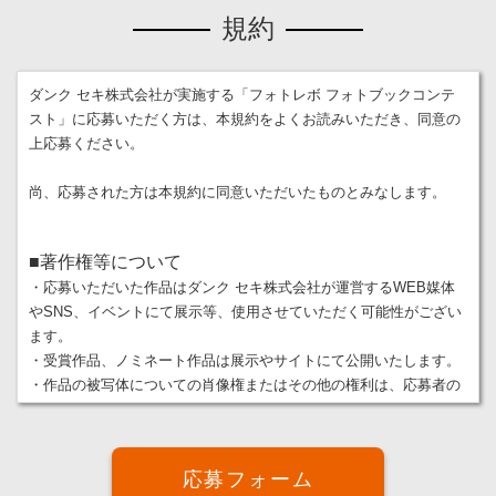
規約
ダンク セキ株式会社が実施する「フォトレボ フォトブックコンテ
スト」に応募いただく方は、本規約をよくお読みいただき、同意の
上応募ください。
尚、応募された方は本規約に同意いただいたものとみなします。
■著作権等について
・応募いただいた作品はダンク セキ株式会社が運営するWEB媒体
やSNS、イベントにて展示等、使用させていただく可能性がござい
ます。
・受賞作品、ノミネート作品は展示やサイトにて公開いたします。
・作品の被写体についての肖像権またはその他の権利は、応募者の
責任において処理いただいた上応募ください。
・公序良俗に反する写真が含まれる作品であった場合は無効とさせ
ていただきます。
応募フォーム
・写真の掲載に関して、第三者との間で紛争が生じた場合は、応募