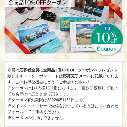
今回は
応募者全員
に
全商品1冊10％OFFクーポン
をプレゼント
致します！！クーポンコードは
応募完了メールに記載
いたしま
す。このお得な機会にどうぞご参加ください！
※クーポンはお1人様1回1冊になります。複数回投稿して頂い
ても発行は一度とさせて頂きます。
※クーポン有効期限は2022年5月31日まで。
※ダイレクトメッセージ受信を拒否している方はお問い合わせ
フォームにてご連絡ください。
※クーポンの併用はできません。