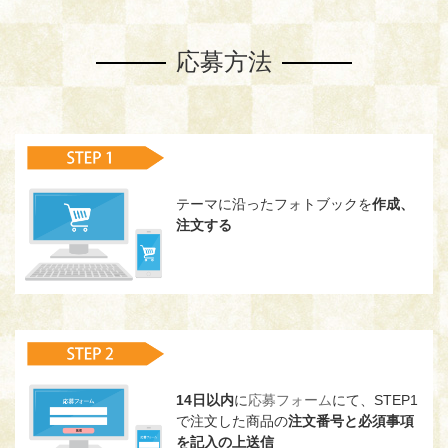
応募方法
テーマに沿ったフォトブックを
作成、
注文する
14日以内
に
応募フォーム
にて、STEP1
で注文した商品の
注文番号と必須事項
を記入の上送信