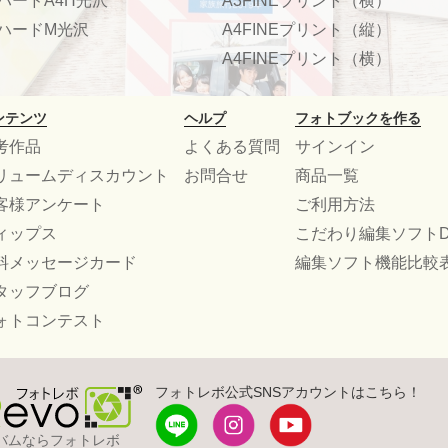
ハードA4H光沢
A3FINEプリント（横）
ハードM光沢
A4FINEプリント（縦）
A4FINEプリント（横）
ンテンツ
ヘルプ
フォトブックを作る
考作品
よくある質問
サインイン
リュームディスカウント
お問合せ
商品一覧
客様アンケート
ご利用方法
ィップス
こだわり編集ソフトD
料メッセージカード
編集ソフト機能比較
タッフブログ
ォトコンテスト
フォトレボ公式SNSアカウントはこちら！
バムならフォトレボ