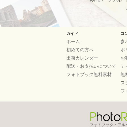
A4Hバーチカル
ガイド
コ
ホーム
参
初めての方へ
ボ
出荷カレンダー
お
配送・お支払いについて
テ
フォトブック無料素材
無
ス
フ
フォトブック・アル