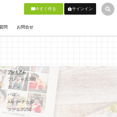
今すぐ作る
サインイン
質問
お問合せ
プレミアム
プレシャス300
）
カノン
バロン
A4バーチカル
スクエア250