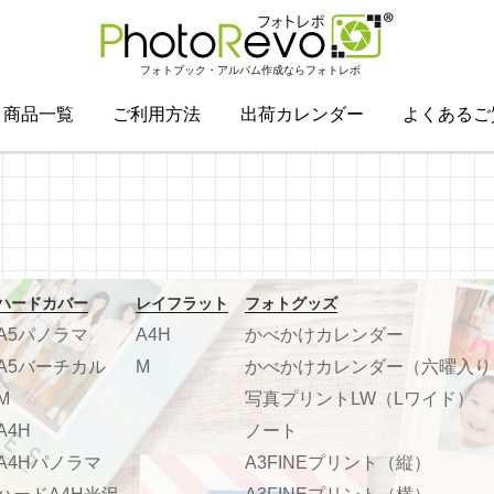
フォトブック・アルバム作成ならフォトレボ
商品一覧
ご利用方法
出荷カレンダー
よくあるご
ハードカバー
レイフラット
フォトグッズ
A5パノラマ
A4H
かべかけカレンダー
A5バーチカル
M
かべかけカレンダー（六曜入り
M
写真プリントLW（Lワイド）
A4H
ノート
A4Hパノラマ
A3FINEプリント（縦）