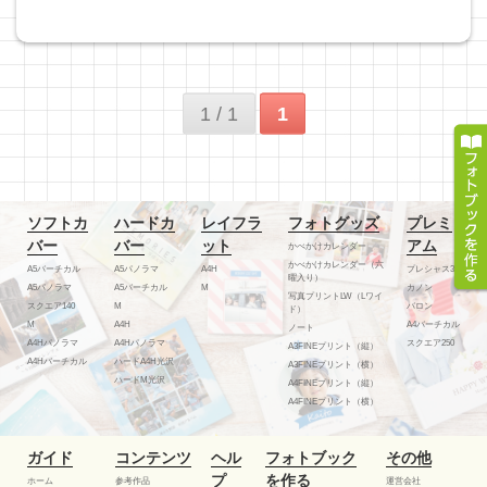
1 / 1
1
ソフトカ
ハードカ
レイフラ
フォトグッズ
プレミ
バー
バー
ット
アム
かべかけカレンダー
かべかけカレンダー（六
A5バーチカル
A5パノラマ
A4H
プレシャス300
曜入り）
A5パノラマ
A5バーチカル
M
カノン
写真プリントLW（Lワイ
スクエア140
M
バロン
ド）
M
A4H
A4バーチカル
ノート
A4Hパノラマ
A4Hパノラマ
スクエア250
A3FINEプリント（縦）
A4Hバーチカル
ハードA4H光沢
A3FINEプリント（横）
ハードM光沢
A4FINEプリント（縦）
A4FINEプリント（横）
ガイド
コンテンツ
ヘル
フォトブック
その他
プ
を作る
ホーム
参考作品
運営会社