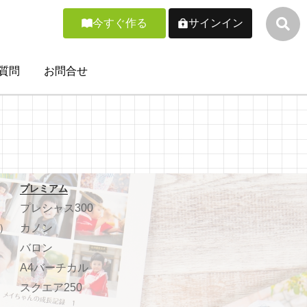
今すぐ作る
サインイン
質問
お問合せ
プレミアム
プレシャス300
）
カノン
バロン
A4バーチカル
スクエア250