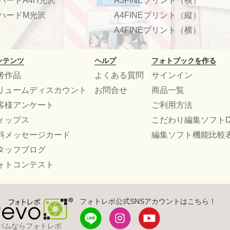
ハードA4H光沢
A3FINEプリント（横）
ハードM光沢
A4FINEプリント（縦）
A4FINEプリント（横）
ンテンツ
ヘルプ
フォトブックを作る
考作品
よくある質問
サインイン
リュームディスカウント
お問合せ
商品一覧
客様アンケート
ご利用方法
ィップス
こだわり編集ソフトD
料メッセージカード
編集ソフト機能比較
タッフブログ
ォトコンテスト
フォトレボ公式SNSアカウントはこちら！
バムならフォトレボ