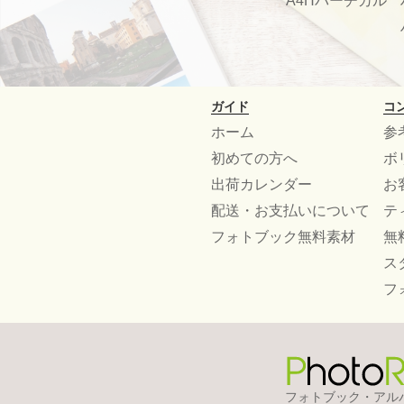
A4Hバーチカル
ガイド
コ
ホーム
参
初めての方へ
ボ
出荷カレンダー
お
配送・お支払いについて
テ
フォトブック無料素材
無
ス
フ
フォトブック・アル