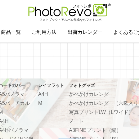
フォトブック・アルバム作成ならフォトレボ
商品一覧
ご利用方法
出荷カレンダー
よくあるご
ハードカバー
レイフラット
フォトグッズ
A5パノラマ
A4H
かべかけカレンダー
A5バーチカル
M
かべかけカレンダー（六曜入り
M
写真プリントLW（Lワイド）
A4H
ノート
A4Hパノラマ
A3FINEプリント（縦）