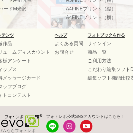
ハードA4H光沢
A3FINEプリント（横）
ハードM光沢
A4FINEプリント（縦）
A4FINEプリント（横）
ンテンツ
ヘルプ
フォトブックを作る
考作品
よくある質問
サインイン
リュームディスカウント
お問合せ
商品一覧
客様アンケート
ご利用方法
ィップス
こだわり編集ソフトD
料メッセージカード
編集ソフト機能比較
タッフブログ
ォトコンテスト
フォトレボ公式SNSアカウントはこちら！
バムならフォトレボ