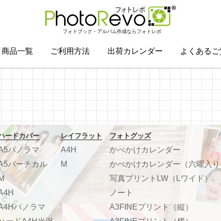
フォトブック・アルバム作成ならフォトレボ
商品一覧
ご利用方法
出荷カレンダー
よくあるご
ハードカバー
レイフラット
フォトグッズ
A5パノラマ
A4H
かべかけカレンダー
A5バーチカル
M
かべかけカレンダー（六曜入り
M
写真プリントLW（Lワイド）
A4H
ノート
A4Hパノラマ
A3FINEプリント（縦）