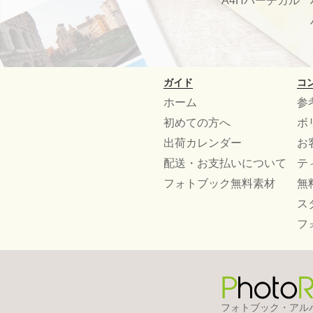
A4Hバーチカル
ガイド
コ
ホーム
参
初めての方へ
ボ
出荷カレンダー
お
配送・お支払いについて
テ
フォトブック無料素材
無
ス
フ
フォトブック・アル