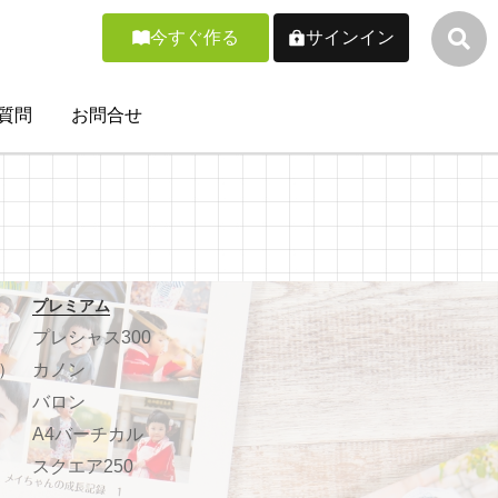
今すぐ作る
サインイン
質問
お問合せ
プレミアム
プレシャス300
）
カノン
バロン
A4バーチカル
スクエア250