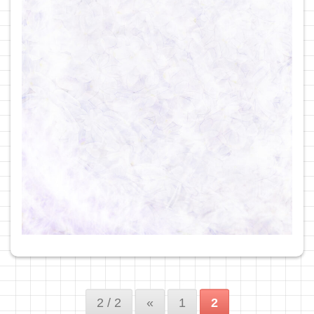
2 / 2
«
1
2