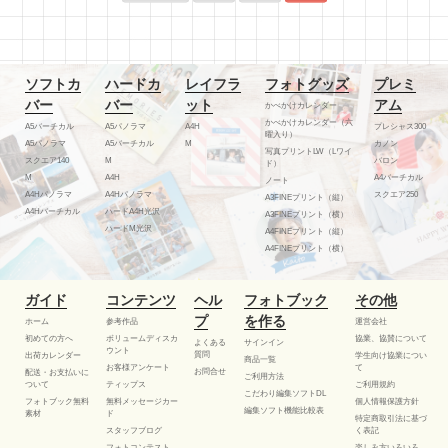
ソフトカ
ハードカ
レイフラ
フォトグッズ
プレミ
バー
バー
ット
アム
かべかけカレンダー
かべかけカレンダー（六
A5バーチカル
A5パノラマ
A4H
プレシャス300
曜入り）
A5パノラマ
A5バーチカル
M
カノン
写真プリントLW（Lワイ
スクエア140
M
バロン
ド）
M
A4H
A4バーチカル
ノート
A4Hパノラマ
A4Hパノラマ
スクエア250
A3FINEプリント（縦）
A4Hバーチカル
ハードA4H光沢
A3FINEプリント（横）
ハードM光沢
A4FINEプリント（縦）
A4FINEプリント（横）
ガイド
コンテンツ
ヘル
フォトブック
その他
プ
を作る
ホーム
参考作品
運営会社
初めての方へ
ボリュームディスカ
協業、協賛について
よくある
サインイン
ウント
質問
出荷カレンダー
学生向け協業につい
商品一覧
お客様アンケート
て
お問合せ
配送・お支払いに
ご利用方法
ついて
ティップス
ご利用規約
こだわり編集ソフトDL
フォトブック無料
無料メッセージカー
個人情報保護方針
編集ソフト機能比較表
素材
ド
特定商取引法に基づ
スタッフブログ
く表記
フォトコンテスト
楽しみ方いろいろ