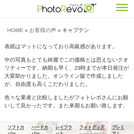
HOME
»
お客様の声
»
キャプテン
表紙はマットになっており高級感があります。
中の写真もとても綺麗でこの価格とは思えないクオ
リティーです。納期も早く、23時までが本日発注が
大変助かりました。オンライン版で作成しました
が、自由度も高くこだわりました。
色々な業者と比較しましたがフォトレボさんにお願
いして良かったです。また来期もお願い致します。
ソフトカ
ハードカ
レイフラ
フォトグッズ
プレミ
バー
バー
ット
アム
かべかけカレンダー