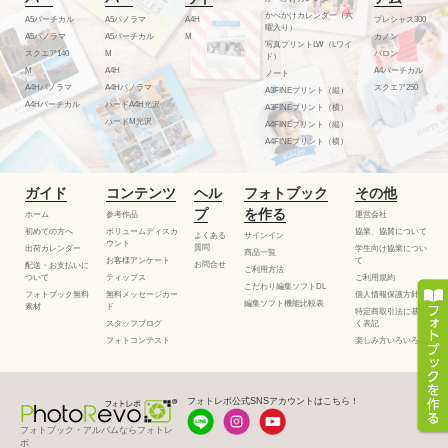
かべかけカレンダー（六
A5バーチカル
A5パノラマ
A4H
プレシャス300
曜入り）
A5パノラマ
A5バーチカル
M
カノン
写真プリントLW（Lワイ
スクエア140
M
バロン
ド）
M
A4H
A4バーチカル
ノート
A4Hパノラマ
A4Hパノラマ
スクエア250
A3FINEプリント（縦）
A4Hバーチカル
ハードA4H光沢
A3FINEプリント（横）
ハードM光沢
A4FINEプリント（縦）
A4FINEプリント（横）
ガイド
コンテンツ
ヘル
フォトブック
その他
プ
を作る
ホーム
参考作品
運営会社
初めての方へ
ボリュームディスカ
協業、協賛について
よくある
サインイン
ウント
質問
出荷カレンダー
学生向け協業につい
商品一覧
お客様アンケート
て
お問合せ
配送・お支払いに
ご利用方法
ついて
ティップス
ご利用規約
こだわり編集ソフトDL
フォトブック無料
無料メッセージカー
個人情報保護方針
編集ソフト機能比較表
素材
ド
特定商取引法に基づ
スタッフブログ
く表記
フォトコンテスト
楽しみ方いろいろ
フォトレボ公式SNSアカウントはこちら！
フォトブック・アルバムならフォトレ
ボ