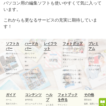
パソコン用の編集ソフトも使いやすくて気に入って
います。
これからも更なるサービスの充実に期待していま
す！
ソフトカ
ハードカ
レイフラ
フォトグッズ
プレミ
バー
バー
ット
アム
かべかけカレンダー
かべかけカレンダー（六
A5バーチカル
A5パノラマ
A4H
プレシャス300
曜入り）
A5パノラマ
A5バーチカル
M
カノン
写真プリントLW（Lワイ
スクエア140
M
バロン
ド）
M
A4H
A4バーチカル
ノート
A4Hパノラマ
A4Hパノラマ
スクエア250
A3FINEプリント（縦）
A4Hバーチカル
ハードA4H光沢
A3FINEプリント（横）
ハードM光沢
A4FINEプリント（縦）
A4FINEプリント（横）
ガイド
コンテンツ
ヘル
フォトブック
その他
プ
を作る
ホーム
参考作品
運営会社
初めての方へ
ボリュームディスカ
協業、協賛について
よくある
サインイン