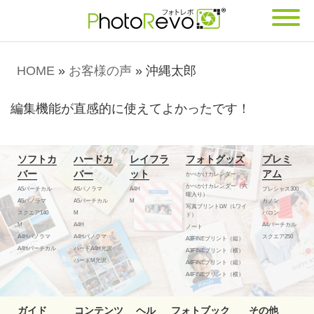
HOME
»
お客様の声
»
沖縄太郎
編集機能が直感的に使えてよかったです！
ソフトカ
ハードカ
レイフラ
フォトグッズ
プレミ
バー
バー
ット
アム
かべかけカレンダー
かべかけカレンダー（六
A5バーチカル
A5パノラマ
A4H
プレシャス300
曜入り）
A5パノラマ
A5バーチカル
M
カノン
写真プリントLW（Lワイ
スクエア140
M
バロン
ド）
M
A4H
A4バーチカル
ノート
A4Hパノラマ
A4Hパノラマ
スクエア250
A3FINEプリント（縦）
A4Hバーチカル
ハードA4H光沢
A3FINEプリント（横）
ハードM光沢
A4FINEプリント（縦）
A4FINEプリント（横）
ガイド
コンテンツ
ヘル
フォトブック
その他