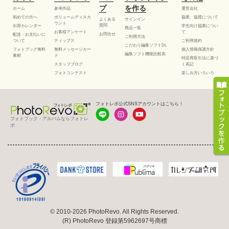
プ
を作る
ホーム
参考作品
運営会社
初めての方へ
ボリュームディスカ
協業、協賛について
よくある
サインイン
ウント
質問
出荷カレンダー
学生向け協業につい
商品一覧
お客様アンケート
て
お問合せ
配送・お支払いに
ご利用方法
ついて
ティップス
ご利用規約
こだわり編集ソフトDL
フォトブック無料
無料メッセージカー
個人情報保護方針
編集ソフト機能比較表
素材
ド
特定商取引法に基づ
スタッフブログ
く表記
フォトコンテスト
楽しみ方いろいろ
フォトレボ公式SNSアカウントはこちら！
フォトブック・アルバムならフォトレ
ボ
© 2010-2026 PhotoRevo. All Rights Reserved.
(R) PhotoRevo 登録第5962697号商標