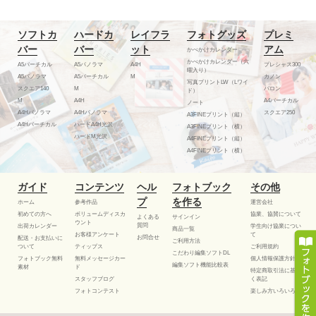
ソフトカ
ハードカ
レイフラ
フォトグッズ
プレミ
バー
バー
ット
アム
かべかけカレンダー
かべかけカレンダー（六
A5バーチカル
A5パノラマ
A4H
プレシャス300
曜入り）
A5パノラマ
A5バーチカル
M
カノン
写真プリントLW（Lワイ
スクエア140
M
バロン
ド）
M
A4H
A4バーチカル
ノート
A4Hパノラマ
A4Hパノラマ
スクエア250
A3FINEプリント（縦）
A4Hバーチカル
ハードA4H光沢
A3FINEプリント（横）
ハードM光沢
A4FINEプリント（縦）
A4FINEプリント（横）
ガイド
コンテンツ
ヘル
フォトブック
その他
プ
を作る
ホーム
参考作品
運営会社
初めての方へ
ボリュームディスカ
協業、協賛について
よくある
サインイン
ウント
質問
出荷カレンダー
学生向け協業につい
商品一覧
お客様アンケート
て
お問合せ
配送・お支払いに
ご利用方法
ついて
ティップス
ご利用規約
こだわり編集ソフトDL
フォトブック無料
無料メッセージカー
個人情報保護方針
編集ソフト機能比較表
素材
ド
特定商取引法に基づ
スタッフブログ
く表記
フォトコンテスト
楽しみ方いろいろ