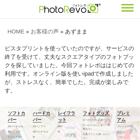
HOME
»
お客様の声
»
あずまま
ビスタプリントを使っていたのですが、サービスの
終了を受けて、丈夫なスクエアタイプのフォトブッ
クを探していました。今回フォトレボははじめての
利用です。オンライン版を使いipadで作成しました
が、ストレスなく、簡単でした。完成が楽しみで
す。
ソフトカ
ハードカ
レイフラ
フォトグッズ
プレミ
バー
バー
ット
アム
かべかけカレンダー
かべかけカレンダー（六
A5バーチカル
A5パノラマ
A4H
プレシャス300
曜入り）
A5パノラマ
A5バーチカル
M
カノン
写真プリントLW（Lワイ
スクエア140
M
バロン
ド）