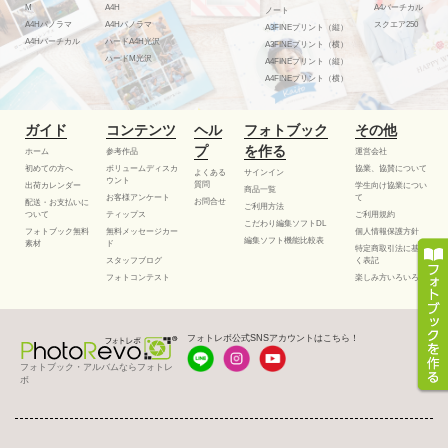
M
A4H
A4バーチカル
ノート
A4Hパノラマ
A4Hパノラマ
スクエア250
A3FINEプリント（縦）
A4Hバーチカル
ハードA4H光沢
A3FINEプリント（横）
ハードM光沢
A4FINEプリント（縦）
A4FINEプリント（横）
ガイド
コンテンツ
ヘル
フォトブック
その他
プ
を作る
ホーム
参考作品
運営会社
初めての方へ
ボリュームディスカ
協業、協賛について
よくある
サインイン
ウント
質問
出荷カレンダー
学生向け協業につい
商品一覧
お客様アンケート
て
お問合せ
配送・お支払いに
ご利用方法
ついて
ティップス
ご利用規約
こだわり編集ソフトDL
フォトブック無料
無料メッセージカー
個人情報保護方針
編集ソフト機能比較表
素材
ド
特定商取引法に基づ
スタッフブログ
く表記
フォトコンテスト
楽しみ方いろいろ
フォトレボ公式SNSアカウントはこちら！
フォトブック・アルバムならフォトレ
ボ