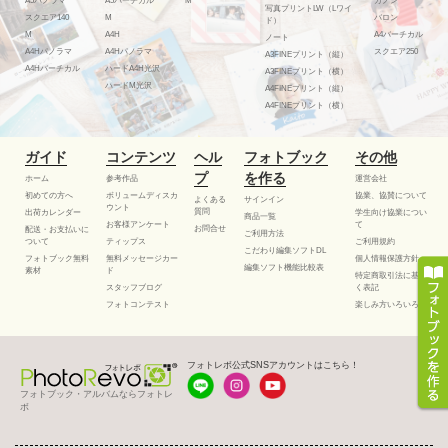
A5パノラマ
A5バーチカル
M
カノン
写真プリントLW（Lワイ
スクエア140
M
バロン
ド）
M
A4H
A4バーチカル
ノート
A4Hパノラマ
A4Hパノラマ
スクエア250
A3FINEプリント（縦）
A4Hバーチカル
ハードA4H光沢
A3FINEプリント（横）
ハードM光沢
A4FINEプリント（縦）
A4FINEプリント（横）
ガイド
コンテンツ
ヘル
フォトブック
その他
プ
を作る
ホーム
参考作品
運営会社
初めての方へ
ボリュームディスカ
協業、協賛について
よくある
サインイン
ウント
質問
出荷カレンダー
学生向け協業につい
商品一覧
お客様アンケート
て
お問合せ
配送・お支払いに
ご利用方法
ついて
ティップス
ご利用規約
こだわり編集ソフトDL
フォトブック無料
無料メッセージカー
個人情報保護方針
編集ソフト機能比較表
素材
ド
特定商取引法に基づ
スタッフブログ
く表記
フォトコンテスト
楽しみ方いろいろ
フォトレボ公式SNSアカウントはこちら！
フォトブック・アルバムならフォトレ
ボ