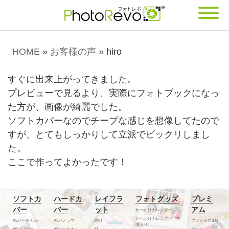
HOME
»
お客様の声
»
hiro
すぐに出来上がってきました。
プレビューで見るより、実際にフォトブックになっ
た方が、画像が綺麗でした。
ソフトカバーなのでチープな感じを想像してたので
すが、とてもしっかりして立派でビックリしまし
た。
ここで作ってよかったです！
ソフトカ
ハードカ
レイフラ
フォトグッズ
プレミ
バー
バー
ット
アム
かべかけカレンダー
かべかけカレンダー（六
A5バーチカル
A5パノラマ
A4H
プレシャス300
曜入り）