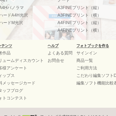
A4H
ノート
A4Hパノラマ
A3FINEプリント（縦）
ハードA4H光沢
A3FINEプリント（横）
ハードM光沢
A4FINEプリント（縦）
A4FINEプリント（横）
ンテンツ
ヘルプ
フォトブックを作る
考作品
よくある質問
サインイン
リュームディスカウント
お問合せ
商品一覧
客様アンケート
ご利用方法
ィップス
こだわり編集ソフトD
料メッセージカード
編集ソフト機能比較
タッフブログ
ォトコンテスト