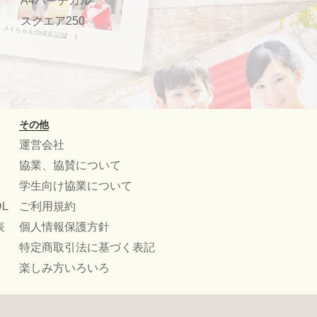
A4バーチカル
スクエア250
その他
運営会社
協業、協賛について
学生向け協業について
L
ご利用規約
表
個人情報保護方針
特定商取引法に基づく表記
楽しみ方いろいろ