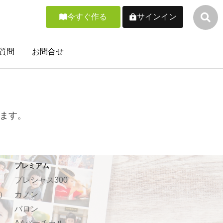
今すぐ作る
サインイン
質問
お問合せ
ます。
プレミアム
プレシャス300
）
カノン
バロン