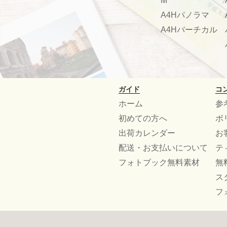
M
A4Hパノラマ
A4Hバーチカル
ガイド
コ
ホーム
参
初めての方へ
ボ
出荷カレンダー
お
配送・お支払いについて
テ
フォトブック無料素材
無
ス
フ