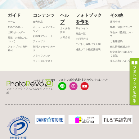
ガイド
コンテンツ
ヘル
フォトブック
その他
プ
を作る
ホーム
参考作品
運営会社
初めての方へ
ボリュームディスカ
協業、協賛について
よくある
サインイン
ウント
質問
出荷カレンダー
学生向け協業につい
商品一覧
お客様アンケート
て
お問合せ
配送・お支払いに
ご利用方法
ついて
ティップス
ご利用規約
こだわり編集ソフトDL
フォトブック無料
無料メッセージカー
個人情報保護方針
編集ソフト機能比較表
素材
ド
特定商取引法に基づ
スタッフブログ
く表記
フォトコンテスト
楽しみ方いろいろ
フォトレボ公式SNSアカウントはこちら！
フォトブック・アルバムならフォトレ
ボ