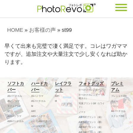
HOME
»
お客様の声
»
st99
早くて出来も完璧で凄く満足です。コレはワガママ
ですが、追加注文や大量注文で少し安くなれば助か
ります。
ソフトカ
ハードカ
レイフラ
フォトグッズ
プレミ
バー
バー
ット
アム
かべかけカレンダー
かべかけカレンダー（六
A5バーチカル
A5パノラマ
A4H
プレシャス300
曜入り）
A5パノラマ
A5バーチカル
M
カノン
写真プリントLW（Lワイ
スクエア140
M
バロン
ド）
M
A4H
A4バーチカル
ノート
A4Hパノラマ
A4Hパノラマ
スクエア250
A3FINEプリント（縦）
A4Hバーチカル
ハードA4H光沢
A3FINEプリント（横）
ハードM光沢
A4FINEプリント（縦）
A4FINEプリント（横）