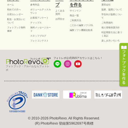
プ
を作る
ホーム
参考作品
運営会社
初めての方へ
ボリュームディスカ
協業、協賛について
よくある
サインイン
ウント
質問
出荷カレンダー
学生向け協業につい
商品一覧
お客様アンケート
て
お問合せ
配送・お支払いに
ご利用方法
ついて
ティップス
ご利用規約
こだわり編集ソフトDL
フォトブック無料
無料メッセージカー
個人情報保護方針
編集ソフト機能比較表
素材
ド
特定商取引法に基づ
スタッフブログ
く表記
フォトコンテスト
楽しみ方いろいろ
フォトレボ公式SNSアカウントはこちら！
フォトブック・アルバムならフォトレ
ボ
© 2010-2026 PhotoRevo. All Rights Reserved.
(R) PhotoRevo 登録第5962697号商標