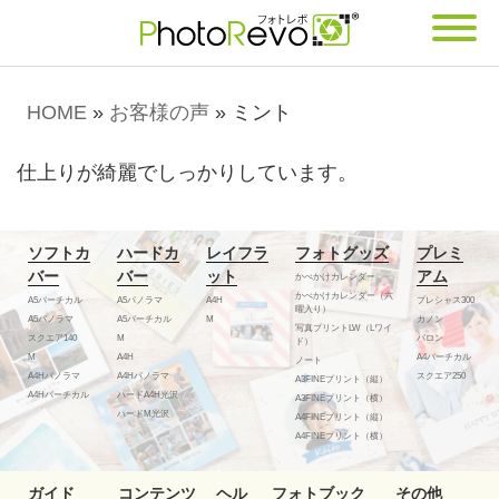
HOME
»
お客様の声
»
ミント
仕上りが綺麗でしっかりしています。
ソフトカ
ハードカ
レイフラ
フォトグッズ
プレミ
バー
バー
ット
アム
かべかけカレンダー
かべかけカレンダー（六
A5バーチカル
A5パノラマ
A4H
プレシャス300
曜入り）
A5パノラマ
A5バーチカル
M
カノン
写真プリントLW（Lワイ
スクエア140
M
バロン
ド）
M
A4H
A4バーチカル
ノート
A4Hパノラマ
A4Hパノラマ
スクエア250
A3FINEプリント（縦）
A4Hバーチカル
ハードA4H光沢
A3FINEプリント（横）
ハードM光沢
A4FINEプリント（縦）
A4FINEプリント（横）
ガイド
コンテンツ
ヘル
フォトブック
その他