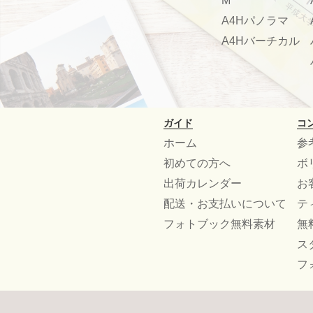
M
A4Hパノラマ
A4Hバーチカル
ガイド
コ
ホーム
参
初めての方へ
ボ
出荷カレンダー
お
配送・お支払いについて
テ
フォトブック無料素材
無
ス
フ