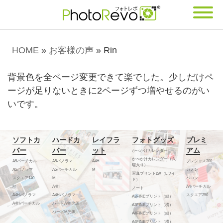
HOME
»
お客様の声
»
Rin
背景色を全ページ変更できて楽でした。少しだけペ
ージが足りないときに2ページずつ増やせるのがい
いです。
ソフトカ
ハードカ
レイフラ
フォトグッズ
プレミ
バー
バー
ット
アム
かべかけカレンダー
かべかけカレンダー（六
A5バーチカル
A5パノラマ
A4H
プレシャス300
曜入り）
A5パノラマ
A5バーチカル
M
カノン
写真プリントLW（Lワイ
スクエア140
M
バロン
ド）
M
A4H
A4バーチカル
ノート
A4Hパノラマ
A4Hパノラマ
スクエア250
A3FINEプリント（縦）
A4Hバーチカル
ハードA4H光沢
A3FINEプリント（横）
ハードM光沢
A4FINEプリント（縦）
A4FINEプリント（横）