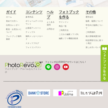
ガイド
コンテンツ
ヘル
フォトブック
その他
プ
を作る
ホーム
参考作品
運営会社
初めての方へ
ボリュームディスカ
協業、協賛について
よくある
サインイン
ウント
質問
出荷カレンダー
学生向け協業につい
商品一覧
お客様アンケート
て
お問合せ
配送・お支払いに
ご利用方法
ついて
ティップス
ご利用規約
こだわり編集ソフトDL
フォトブック無料
無料メッセージカー
個人情報保護方針
編集ソフト機能比較表
素材
ド
特定商取引法に基づ
スタッフブログ
く表記
フォトコンテスト
楽しみ方いろいろ
フォトレボ公式SNSアカウントはこちら！
フォトブック・アルバムならフォトレ
ボ