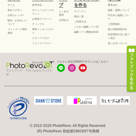
プ
を作る
ホーム
参考作品
運営会社
初めての方へ
ボリュームディスカ
協業、協賛について
よくある
サインイン
ウント
質問
出荷カレンダー
学生向け協業につい
商品一覧
お客様アンケート
て
お問合せ
配送・お支払いに
ご利用方法
ついて
ティップス
ご利用規約
こだわり編集ソフトDL
フォトブック無料
無料メッセージカー
個人情報保護方針
編集ソフト機能比較表
素材
ド
特定商取引法に基づ
スタッフブログ
く表記
フォトコンテスト
楽しみ方いろいろ
フォトレボ公式SNSアカウントはこちら！
フォトブック・アルバムならフォトレ
ボ
© 2010-2026 PhotoRevo. All Rights Reserved.
(R) PhotoRevo 登録第5962697号商標