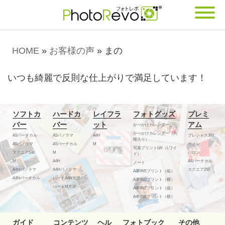
HOME
»
お客様の声
»
まの
いつも綺麗で反則な仕上がりで満足しています！
ソフトカ
ハードカ
レイフラ
フォトグッズ
プレミ
バー
バー
ット
アム
かべかけカレンダー
かべかけカレンダー（六
A5バーチカル
A5パノラマ
A4H
プレシャス300
曜入り）
A5パノラマ
A5バーチカル
M
カノン
写真プリントLW（Lワイ
スクエア140
M
バロン
ド）
M
A4H
A4バーチカル
ノート
A4Hパノラマ
A4Hパノラマ
スクエア250
A3FINEプリント（縦）
A4Hバーチカル
ハードA4H光沢
A3FINEプリント（横）
ハードM光沢
A4FINEプリント（縦）
A4FINEプリント（横）
ガイド
コンテンツ
ヘル
フォトブック
その他