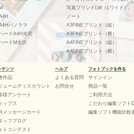
M
写真プリントLW（Lワイド）
A4H
ノート
A4Hパノラマ
A3FINEプリント（縦）
ハードA4H光沢
A3FINEプリント（横）
ハードM光沢
A4FINEプリント（縦）
A4FINEプリント（横）
ンテンツ
ヘルプ
フォトブックを作る
考作品
よくある質問
サインイン
リュームディスカウント
お問合せ
商品一覧
客様アンケート
ご利用方法
ィップス
こだわり編集ソフトD
料メッセージカード
編集ソフト機能比較
タッフブログ
ォトコンテスト