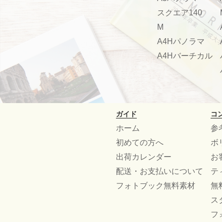
スクエア140
M
A4Hパノラマ
A4Hバーチカル
ガイド
コ
ホーム
参
初めての方へ
ボ
出荷カレンダー
お
配送・お支払いについて
テ
フォトブック無料素材
無
ス
フ