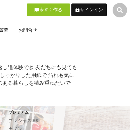
今すぐ作る
サインイン
質問
お問合せ
返し追体験でき 友だちにも見ても
しっかりした用紙で 汚れも気に
のある暮らしを積み重ねたいで
プレミアム
プレシャス300
）
カノン