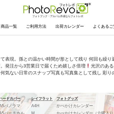
フォトブック・アルバム作成ならフォトレボ
商品一覧
ご利用方法
出荷カレンダー
よくあるご
して表現。孫との温かい時間が形として残り 何回も繰り
す。発注から3営業日で届くため嬉しさ倍増
光沢のある
。何気ない日常のスナップ写真も写真集として残し 彩り
ハードカバー
レイフラット
フォトグッズ
A5パノラマ
A4H
かべかけカレンダー
A5バーチカル
M
かべかけカレンダー（六曜入り