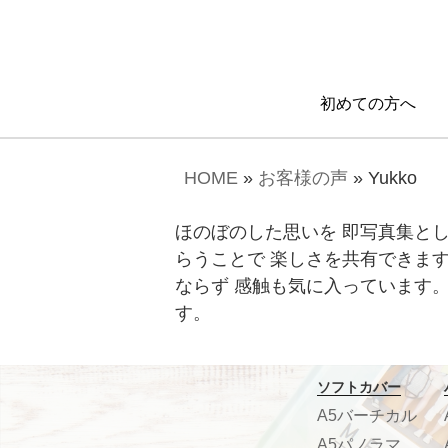
初めての方へ
HOME
»
お客様の声
»
Yukko
ほのぼのした思いを 即写真集と
らうことで 楽しさを共有できま
ならず 感触も気に入っています
す。
ソフトカバー
A5バーチカル
A5パノラマ