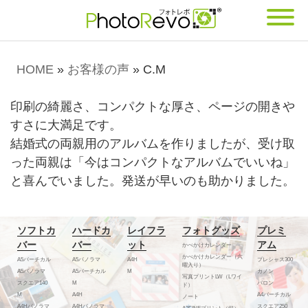
HOME
»
お客様の声
»
C.M
印刷の綺麗さ、コンパクトな厚さ、ページの開きや
すさに大満足です。
結婚式の両親用のアルバムを作りましたが、受け取
った両親は「今はコンパクトなアルバムでいいね」
と喜んでいました。発送が早いのも助かりました。
ソフトカ
ハードカ
レイフラ
フォトグッズ
プレミ
バー
バー
ット
アム
かべかけカレンダー
かべかけカレンダー（六
A5バーチカル
A5パノラマ
A4H
プレシャス300
曜入り）
A5パノラマ
A5バーチカル
M
カノン
写真プリントLW（Lワイ
スクエア140
M
バロン
ド）
M
A4H
A4バーチカル
ノート
A4Hパノラマ
A4Hパノラマ
スクエア250