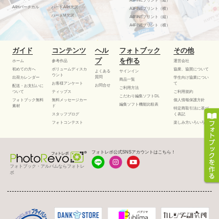
A3FINEプリント（縦）
A4Hバーチカル
ハードA4H光沢
A3FINEプリント（横）
ハードM光沢
A4FINEプリント（縦）
A4FINEプリント（横）
ガイド
コンテンツ
ヘル
フォトブック
その他
プ
を作る
ホーム
参考作品
運営会社
初めての方へ
ボリュームディスカ
協業、協賛について
よくある
サインイン
ウント
質問
出荷カレンダー
学生向け協業につい
商品一覧
お客様アンケート
て
お問合せ
配送・お支払いに
ご利用方法
ついて
ティップス
ご利用規約
こだわり編集ソフトDL
フォトブック無料
無料メッセージカー
個人情報保護方針
編集ソフト機能比較表
素材
ド
特定商取引法に基づ
スタッフブログ
く表記
フォトコンテスト
楽しみ方いろいろ
フォトレボ公式SNSアカウントはこちら！
フォトブック・アルバムならフォトレ
ボ