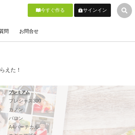
今すぐ作る
サインイン
質問
お問合せ
らえた！
プレミアム
プレシャス300
）
カノン
バロン
A4バーチカル