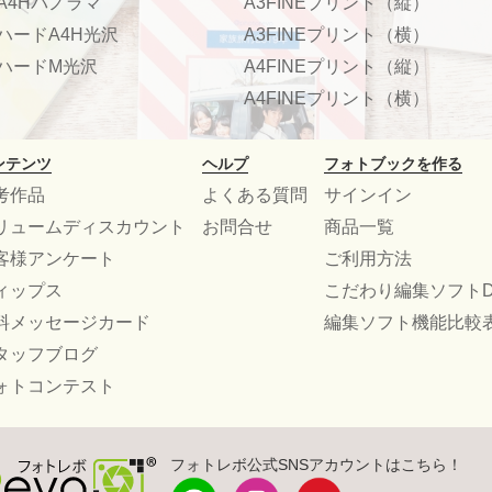
A4Hパノラマ
A3FINEプリント（縦）
ハードA4H光沢
A3FINEプリント（横）
ハードM光沢
A4FINEプリント（縦）
A4FINEプリント（横）
ンテンツ
ヘルプ
フォトブックを作る
考作品
よくある質問
サインイン
リュームディスカウント
お問合せ
商品一覧
客様アンケート
ご利用方法
ィップス
こだわり編集ソフトD
料メッセージカード
編集ソフト機能比較
タッフブログ
ォトコンテスト
フォトレボ公式SNSアカウントはこちら！