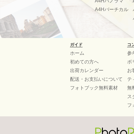
A4Hパノラマ
A4Hバーチカル
ガイド
コ
ホーム
参
初めての方へ
ボ
出荷カレンダー
お
配送・お支払いについて
テ
フォトブック無料素材
無
ス
フ