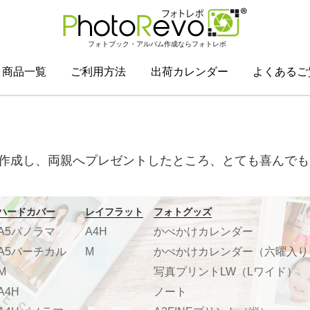
フォトブック・アルバム作成ならフォトレボ
商品一覧
ご利用方法
出荷カレンダー
よくあるご
作成し、両親へプレゼントしたところ、とても喜んでも
ハードカバー
レイフラット
フォトグッズ
A5パノラマ
A4H
かべかけカレンダー
A5バーチカル
M
かべかけカレンダー（六曜入り
M
写真プリントLW（Lワイド）
A4H
ノート