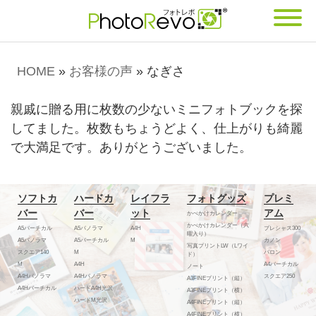
HOME
»
お客様の声
»
なぎさ
親戚に贈る用に枚数の少ないミニフォトブックを探
してました。枚数もちょうどよく、仕上がりも綺麗
で大満足です。ありがとうございました。
ソフトカ
ハードカ
レイフラ
フォトグッズ
プレミ
バー
バー
ット
アム
かべかけカレンダー
かべかけカレンダー（六
A5バーチカル
A5パノラマ
A4H
プレシャス300
曜入り）
A5パノラマ
A5バーチカル
M
カノン
写真プリントLW（Lワイ
スクエア140
M
バロン
ド）
M
A4H
A4バーチカル
ノート
A4Hパノラマ
A4Hパノラマ
スクエア250
A3FINEプリント（縦）
A4Hバーチカル
ハードA4H光沢
A3FINEプリント（横）
ハードM光沢
A4FINEプリント（縦）
A4FINEプリント（横）