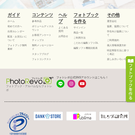
ガイド
コンテンツ
ヘル
フォトブック
その他
プ
を作る
ホーム
参考作品
運営会社
初めての方へ
ボリュームディスカ
協業、協賛について
よくある
サインイン
ウント
質問
出荷カレンダー
学生向け協業につい
商品一覧
お客様アンケート
て
お問合せ
配送・お支払いに
ご利用方法
ついて
ティップス
ご利用規約
こだわり編集ソフトDL
フォトブック無料
無料メッセージカー
個人情報保護方針
編集ソフト機能比較表
素材
ド
特定商取引法に基づ
スタッフブログ
く表記
フォトコンテスト
楽しみ方いろいろ
フォトレボ公式SNSアカウントはこちら！
フォトブック・アルバムならフォトレ
ボ