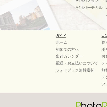
A4Hパノラマ
A4Hバーチカル
ガイド
コ
ホーム
参
初めての方へ
ボ
出荷カレンダー
お
配送・お支払いについて
テ
フォトブック無料素材
無
ス
フ