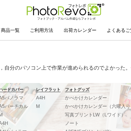
フォトブック・アルバム作成ならフォトレボ
商品一覧
ご利用方法
出荷カレンダー
よくあるご
，自分のパソコン上で作業が進められるのでよかった。
ハードカバー
レイフラット
フォトグッズ
A5パノラマ
A4H
かべかけカレンダー
A5バーチカル
M
かべかけカレンダー（六曜入り
M
写真プリントLW（Lワイド）
A4H
ノート