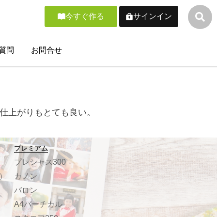
今すぐ作る
サインイン
質問
お問合せ
仕上がりもとても良い。
プレミアム
プレシャス300
）
カノン
バロン
A4バーチカル