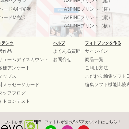
A4Hパノラマ
A3FINEプリント（縦）
ハードA4H光沢
A3FINEプリント（横）
ハードM光沢
A4FINEプリント（縦）
A4FINEプリント（横）
ンテンツ
ヘルプ
フォトブックを作る
考作品
よくある質問
サインイン
リュームディスカウント
お問合せ
商品一覧
客様アンケート
ご利用方法
ィップス
こだわり編集ソフトD
料メッセージカード
編集ソフト機能比較
タッフブログ
ォトコンテスト
フォトレボ公式SNSアカウントはこちら！