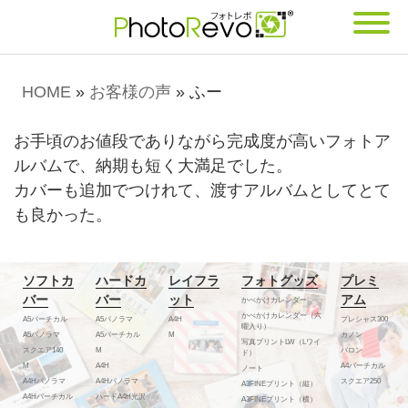
HOME
»
お客様の声
»
ふー
お手頃のお値段でありながら完成度が高いフォトア
ルバムで、納期も短く大満足でした。
カバーも追加でつけれて、渡すアルバムとしてとて
も良かった。
ソフトカ
ハードカ
レイフラ
フォトグッズ
プレミ
バー
バー
ット
アム
かべかけカレンダー
かべかけカレンダー（六
A5バーチカル
A5パノラマ
A4H
プレシャス300
曜入り）
A5パノラマ
A5バーチカル
M
カノン
写真プリントLW（Lワイ
スクエア140
M
バロン
ド）
M
A4H
A4バーチカル
ノート
A4Hパノラマ
A4Hパノラマ
スクエア250
A3FINEプリント（縦）
A4Hバーチカル
ハードA4H光沢
A3FINEプリント（横）