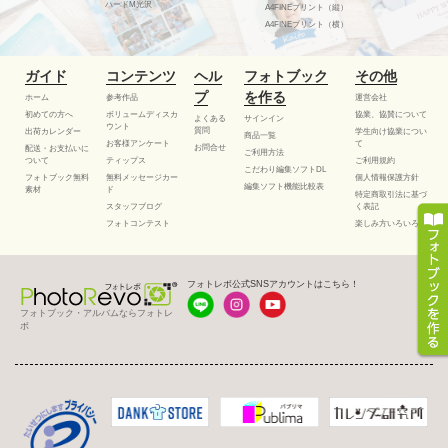
ハードM光沢
A4FINEプリント（縦）
A4FINEプリント（横）
ガイド
コンテンツ
ヘル
フォトブック
その他
プ
を作る
ホーム
参考作品
運営会社
初めての方へ
ボリュームディスカ
協業、協賛について
よくある
サインイン
ウント
質問
出荷カレンダー
学生向け協業につい
商品一覧
お客様アンケート
て
お問合せ
配送・お支払いに
ご利用方法
ついて
ティップス
ご利用規約
こだわり編集ソフトDL
フォトブック無料
無料メッセージカー
個人情報保護方針
編集ソフト機能比較表
素材
ド
特定商取引法に基づ
スタッフブログ
く表記
フォトコンテスト
楽しみ方いろいろ
フォトレボ公式SNSアカウントはこちら！
フォトブック・アルバムならフォトレ
ボ