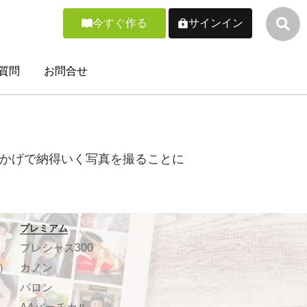
今すぐ作る
サインイン
質問
お問合せ
かげで納得いく写真を撮ることに
プレミアム
プレシャス300
）
カノン
バロン