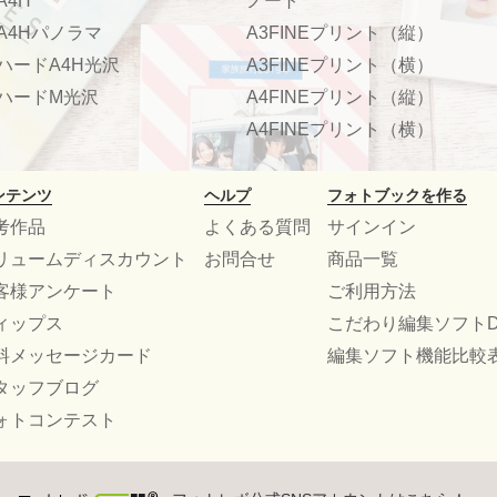
A4H
ノート
A4Hパノラマ
A3FINEプリント（縦）
ハードA4H光沢
A3FINEプリント（横）
ハードM光沢
A4FINEプリント（縦）
A4FINEプリント（横）
ンテンツ
ヘルプ
フォトブックを作る
考作品
よくある質問
サインイン
リュームディスカウント
お問合せ
商品一覧
客様アンケート
ご利用方法
ィップス
こだわり編集ソフトD
料メッセージカード
編集ソフト機能比較
タッフブログ
ォトコンテスト