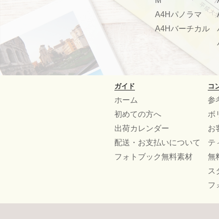
M
A4Hパノラマ
A4Hバーチカル
ガイド
コ
ホーム
参
初めての方へ
ボ
出荷カレンダー
お
配送・お支払いについて
テ
フォトブック無料素材
無
ス
フ