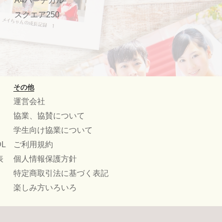
A4バーチカル
スクエア250
その他
運営会社
協業、協賛について
学生向け協業について
L
ご利用規約
表
個人情報保護方針
特定商取引法に基づく表記
楽しみ方いろいろ