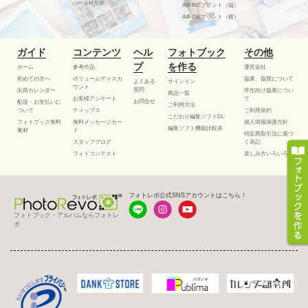
ハードM光沢
A4FINEプリント（縦）
A4FINEプリント（横）
ガイド
コンテンツ
ヘル
フォトブック
その他
プ
を作る
ホーム
参考作品
運営会社
初めての方へ
ボリュームディスカ
協業、協賛について
よくある
サインイン
ウント
質問
出荷カレンダー
学生向け協業につい
商品一覧
お客様アンケート
て
お問合せ
配送・お支払いに
ご利用方法
ついて
ティップス
ご利用規約
こだわり編集ソフトDL
フォトブック無料
無料メッセージカー
個人情報保護方針
編集ソフト機能比較表
素材
ド
特定商取引法に基づ
スタッフブログ
く表記
フォトコンテスト
楽しみ方いろいろ
フォトレボ公式SNSアカウントはこちら！
フォトブック・アルバムならフォトレ
ボ