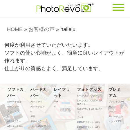
HOME
»
お客様の声
»
hallelu
何度か利用させていただいたいます。
ソフトの使い心地がよく、簡単に良いレイアウトが
作れます。
仕上がりの質感もよく、満足しています。
ソフトカ
ハードカ
レイフラ
フォトグッズ
プレミ
バー
バー
ット
アム
かべかけカレンダー
かべかけカレンダー（六
A5バーチカル
A5パノラマ
A4H
プレシャス300
曜入り）
A5パノラマ
A5バーチカル
M
カノン
写真プリントLW（Lワイ
スクエア140
M
バロン
ド）
M
A4H
A4バーチカル
ノート
A4Hパノラマ
A4Hパノラマ
スクエア250
A3FINEプリント（縦）
A4Hバーチカル
ハードA4H光沢
A3FINEプリント（横）